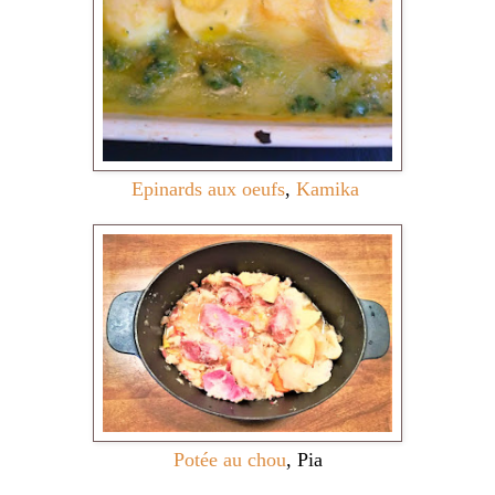
Epinards aux oeufs
,
Kamika
Potée au chou
, Pia