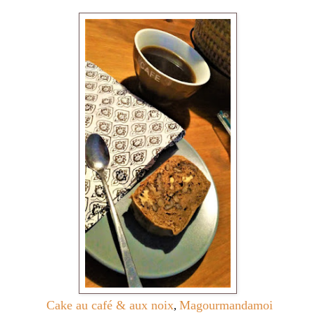
Cake au café & aux noix
Magourmandamoi
,