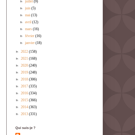
►
juillet
(9)
►
juin
(5)
►
mai
(13)
►
avril
(12)
►
mars
(16)
►
février
(16)
►
janvier
(18)
►
2022
(158)
►
2021
(168)
►
2020
(240)
►
2019
(248)
►
2018
(306)
►
2017
(335)
►
2016
(334)
►
2015
(366)
►
2014
(363)
►
2013
(331)
Qui suis-je ?