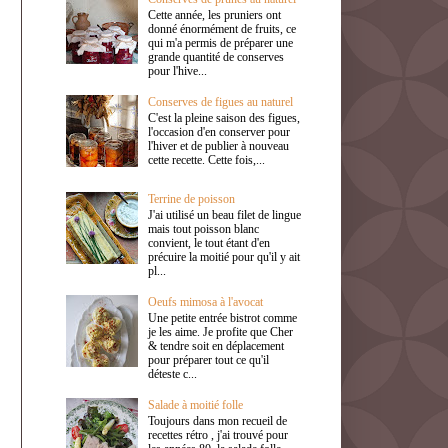
Cette année, les pruniers ont
donné énormément de fruits, ce
qui m'a permis de préparer une
grande quantité de conserves
pour l'hive...
Conserves de figues au naturel
C'est la pleine saison des figues,
l'occasion d'en conserver pour
l'hiver et de publier à nouveau
cette recette. Cette fois,...
Terrine de poisson
J'ai utilisé un beau filet de lingue
mais tout poisson blanc
convient, le tout étant d'en
précuire la moitié pour qu'il y ait
pl...
Oeufs mimosa à l'avocat
Une petite entrée bistrot comme
je les aime. Je profite que Cher
& tendre soit en déplacement
pour préparer tout ce qu'il
déteste c...
Salade à moitié folle
Toujours dans mon recueil de
recettes rétro , j'ai trouvé pour