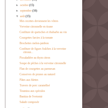
►
octobre
(15)
►
septembre
(16)
▼
août
(15)
Mes recettes deviennent les vôtres
Verveine citronnelle en tisane
Confiture de quetsches et rhubarbe au vin
Courgettes farcies à la tomate
Brochettes melon-jambon
Confiture de figues fraîches à la verveine
citronn...
Pissaladière au thym citron
Soupe de pêches à la verveine citronnelle
Flan de courgettes au parmesan
Conserves de prunes au naturel
Pâtes aux blettes
Travers de porc caramélisé
Tiramisu aux spéculos
Banitza de Svetomir
Salade composée