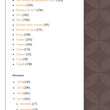
Mes recettes deviennent les vôtres
(120)
Poisson
(250)
Pommes de terre
(156)
Porc
(242)
Pâtes
(104)
Quiches cakes et pizzas
(91)
Recettes de base
(121)
Récap
(106)
Salades
(203)
Soupes
(104)
Tartes
(123)
Terrines
(52)
Veau
(20)
Volaille
(158)
Recettes
►
2026
(129)
►
2025
(208)
►
2024
(201)
▼
2023
(165)
►
décembre
(17)
►
novembre
(13)