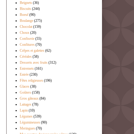
Beignets
(36)
Biscuits
(244)
Boeuf
(90)
Boulange
(275)
Chocolat
(159)
Choux
(20)
Confiserie
(55)
Confitures
(70)
Crêpes et galettes
(62)
Céréales
(58)
Desserts avec fruits
(312)
Entremets
(161)
Entrée
(230)
Fêtes religieuses
(196)
Glaces
(38)
Goûters
(158)
Gros gâteaux
(84)
Laitages
(78)
Lapin
(10)
Légumes
(539)
Légumineuses
(90)
Meringues
(70)