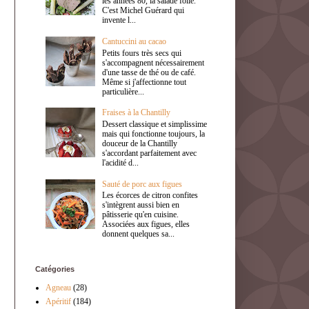
les années 80, la salade folle.
C'est Michel Guérard qui
invente l...
Cantuccini au cacao
Petits fours très secs qui
s'accompagnent nécessairement
d'une tasse de thé ou de café.
Même si j'affectionne tout
particulière...
Fraises à la Chantilly
Dessert classique et simplissime
mais qui fonctionne toujours, la
douceur de la Chantilly
s'accordant parfaitement avec
l'acidité d...
Sauté de porc aux figues
Les écorces de citron confites
s'intègrent aussi bien en
pâtisserie qu'en cuisine.
Associées aux figues, elles
donnent quelques sa...
Catégories
Agneau
(28)
Apéritif
(184)