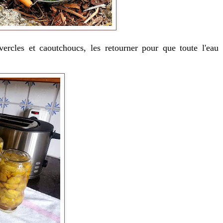
vercles et caoutchoucs, les retourner pour que toute l'eau