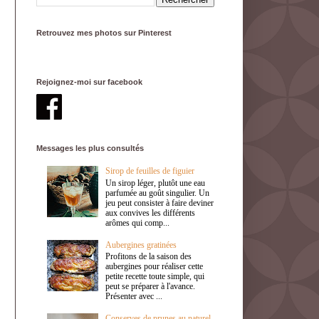
Retrouvez mes photos sur Pinterest
Rejoignez-moi sur facebook
Messages les plus consultés
Sirop de feuilles de figuier
Un sirop léger, plutôt une eau
parfumée au goût singulier. Un
jeu peut consister à faire deviner
aux convives les différents
arômes qui comp...
Aubergines gratinées
Profitons de la saison des
aubergines pour réaliser cette
petite recette toute simple, qui
peut se préparer à l'avance.
Présenter avec ...
Conserves de prunes au naturel