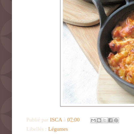
Publié par
ISCA
à
07:00
Libellés :
Légumes